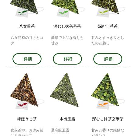
八女煎茶
深むし抹茶茎茶
深むし茎茶
八女特有の甘さとコ
濃厚で上品な香りと
甘みとすっきりとし
ク
甘み
たのど越し
棒ほうじ茶
水出玉露
深むし抹茶玄米茶
食前茶や、お休み前
最高級玉露
甘みと香りの絶妙な
にリラックス
バランス