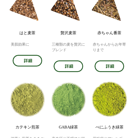
はと麦茶
贅沢麦茶
赤ちゃん番茶
美肌効果に
三種類の麦を贅沢に
赤ちゃんからお年寄
ブレンド
りまで
カテキン煎茶
GABA緑茶
べにふうき緑茶