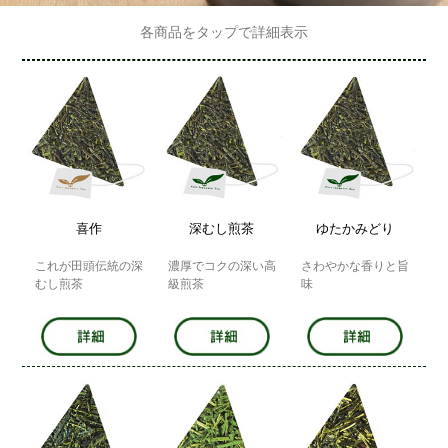
各商品をタップで詳細表示
喜作
深むし煎茶
ゆたかみどり
これが田頭伝統の深
濃厚でコクの深い高
さわやかな香りと旨
むし煎茶
級煎茶
味