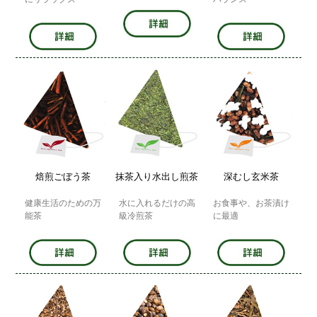
焙煎ごぼう茶
抹茶入り水出し煎茶
深むし玄米茶
健康生活のための万
水に入れるだけの高
お食事や、お茶漬け
能茶
級冷煎茶
に最適