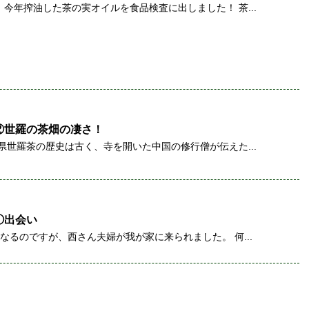
今年搾油した茶の実オイルを食品検査に出しました！ 茶...
②世羅の茶畑の凄さ！
県世羅茶の歴史は古く、寺を開いた中国の修行僧が伝えた...
①出会い
なるのですが、西さん夫婦が我が家に来られました。 何...