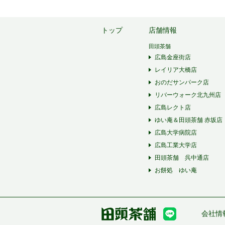
トップ
店舗情報
田頭茶舗
広島金座街店
レイリア大橋店
おのだサンパーク店
リバーウォーク北九州店
広島レクト店
ゆい庵＆田頭茶舗 赤坂店
広島大学病院店
広島工業大学店
田頭茶舗 呉中通店
お餅処 ゆい庵
会社情