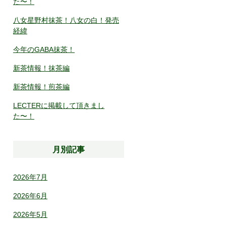
た〜！
八女星野村抹茶！八女の白！発売
経緯
今年のGABA抹茶！
新茶情報！抹茶編
新茶情報！煎茶編
LECTERに掲載して頂きまし
た〜！
月別記事
2026年7月
2026年6月
2026年5月