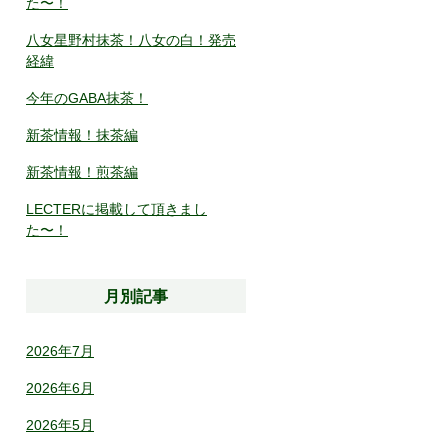
た〜！
八女星野村抹茶！八女の白！発売
経緯
今年のGABA抹茶！
新茶情報！抹茶編
新茶情報！煎茶編
LECTERに掲載して頂きまし
た〜！
月別記事
2026年7月
2026年6月
2026年5月