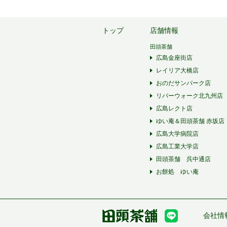
トップ
店舗情報
田頭茶舗
広島金座街店
レイリア大橋店
おのだサンパーク店
リバーウォーク北九州店
広島レクト店
ゆい庵＆田頭茶舗 赤坂店
広島大学病院店
広島工業大学店
田頭茶舗 呉中通店
お餅処 ゆい庵
会社情