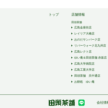
トップ
店舗情報
田頭茶舗
広島金座街店
レイリア大橋店
おのだサンパーク店
リバーウォーク北九州店
広島レクト店
ゆい庵＆田頭茶舗 赤坂店
広島大学病院店
広島工業大学店
田頭茶舗 呉中通店
お餅処 ゆい庵
会社情