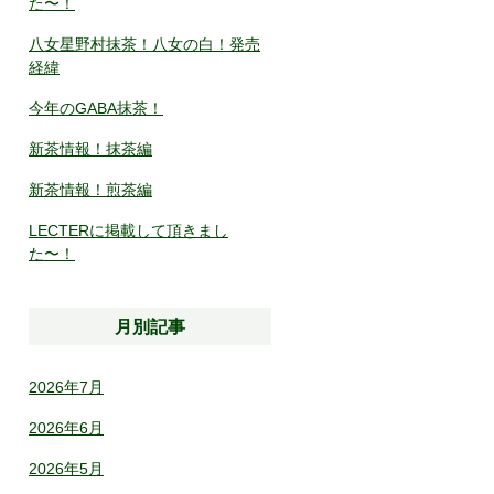
た〜！
八女星野村抹茶！八女の白！発売
経緯
今年のGABA抹茶！
新茶情報！抹茶編
新茶情報！煎茶編
LECTERに掲載して頂きまし
た〜！
月別記事
2026年7月
2026年6月
2026年5月