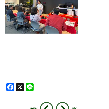
Facebook
X
Line
new
old