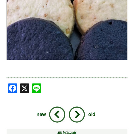
Facebook
X
Line
new
old
最新記事