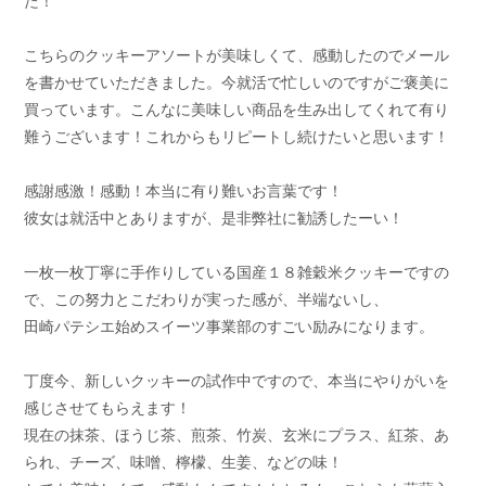
た！
こちらのクッキーアソートが美味しくて、感動したのでメール
を書かせていただきました。今就活で忙しいのですがご褒美に
買っています。こんなに美味しい商品を生み出してくれて有り
難うございます！これからもリピートし続けたいと思います！
感謝感激！感動！本当に有り難いお言葉です！
彼女は就活中とありますが、是非弊社に勧誘したーい！
一枚一枚丁寧に手作りしている国産１８雑穀米クッキーですの
で、この努力とこだわりが実った感が、半端ないし、
田崎パテシエ始めスイーツ事業部のすごい励みになります。
丁度今、新しいクッキーの試作中ですので、本当にやりがいを
感じさせてもらえます！
現在の抹茶、ほうじ茶、煎茶、竹炭、玄米にプラス、紅茶、あ
られ、チーズ、味噌、檸檬、生姜、などの味！