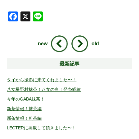
Facebook
X
Line
new
old
最新記事
タイから撮影に来てくれました〜！
八女星野村抹茶！八女の白！発売経緯
今年のGABA抹茶！
新茶情報！抹茶編
新茶情報！煎茶編
LECTERに掲載して頂きました〜！